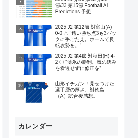
節/J3 第15節 Football AI
Predictions 予想
2025 J2 第12節 対富山(A)
0-0 △ "遠い勝ち点3も3バッ
クに手ごたえ。ホームで反
転攻勢を。”
2025 J2 第4節 対秋田(H) 4-
2 〇 "薄氷の勝利。気の緩み
を看過せずに修正を”
山形イチガン！見せつけた
選手層の厚さ。対徳島
（A）試合後感想。
カレンダー