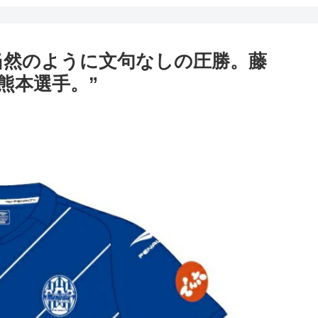
 〇 ”当然のように文句なしの圧勝。藤
熊本選手。”