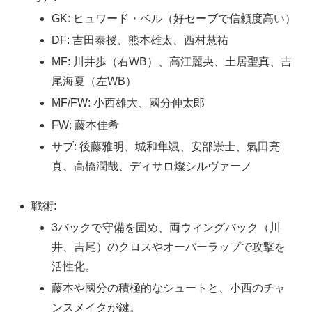
GK: ヒュワード・ベル（好セーブで信頼度高い）
DF: 吉田泰授、熊本雄太、西村慧祐
MF: 川井歩（右WB）、高江麗央、土居聖真、吉
尾海夏（左WB）
MF/FW: 小西雄大、國分伸太郎
FW: 藤本佳希
サブ: 後藤雅明、城和隼颯、安部崇士、氣田亮
真、高橋潤哉、ディサロ燦シルヴァーノ
戦術:
3バックで守備を固め、両ウィングバック（川
井、吉尾）のクロスやオーバーラップで攻撃を
活性化。
藤本や國分の積極的なシュートと、小西のチャ
ンスメイクが鍵。