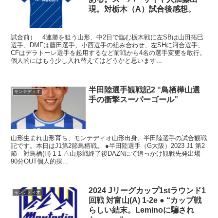
現。対栃木（A）試合後感想。
試合前） 4連勝を狙う山形、中2日で臨む栃木戦に左SBは山田拓巳
選手、DMFは藤田選手、小西選手の組み合わせ、左SHに河合選手、
CFはデラトーレ選手を起用するなど前戦から4名の選手変更を敢行。
個人的にはもう少し入れ替えてはどうかと思います...
半田陸選手観戦記2
“鳥栖樺山選
モンテディオ
手の衝撃スーパーゴール”
山形生まれ山形育ち、モンテディオ山形出身、半田陸選手の試合観戦
記です。本日はJ1第2節鳥栖戦。 ●半田陸選手（G大阪）2023 J1 第2
節 対鳥栖(H) 1-1 △山形戦終了後DAZNにて追っかけ観戦先発出場
90分OUT個人的採...
2024 Jリーグカップ1stラウンド1
モンテディオ
回戦 対富山(A) 1-2e ● “カップ戦
らしい結末。Leminoに騙され