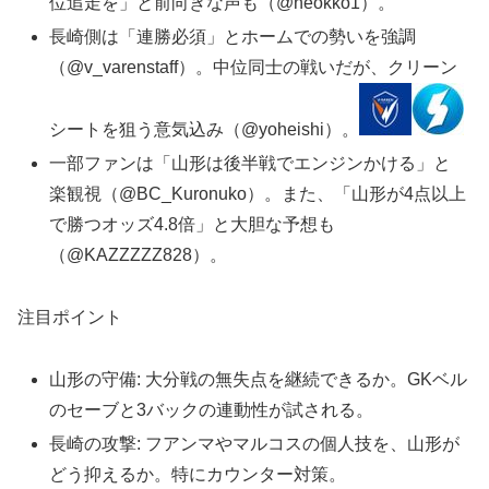
位追走を」と前向きな声も（@neokko1）。
長崎側は「連勝必須」とホームでの勢いを強調
（@v_varenstaff）。中位同士の戦いだが、クリーン
シートを狙う意気込み（@yoheishi）。
一部ファンは「山形は後半戦でエンジンかける」と
楽観視（@BC_Kuronuko）。また、「山形が4点以上
で勝つオッズ4.8倍」と大胆な予想も
（@KAZZZZZ828）。
注目ポイント
山形の守備: 大分戦の無失点を継続できるか。GKベル
のセーブと3バックの連動性が試される。
長崎の攻撃: フアンマやマルコスの個人技を、山形が
どう抑えるか。特にカウンター対策。