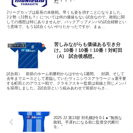
た・・・”
Jリーグカップは延長の末敗戦。早くも姿を消すことになりました。
J２勢（J1勢も？）については何の価値もない試合なので、敗戦に関
しての感想は特にありませんが、バックアップメンバの試合経験とい
う意味で、もう1試合くらいやりたかったですが、まぁ...
苦しみながらも価値ある引き分
モンテディオ
け。10番！10番！10番！対町田
（A) 試合後感想。
試合前） 前節のホーム初勝利からはやから1週間。 好調、そして
去年までエースとして君臨していたヴィニシウスアラウージョ選手要
する町田とのアウエー戦で、クラモフスキー監督は前線と同じメンバ
を採用しました。2試合目という組みあわせで前節からさ...
2025 J2 第13節 対札幌(H) 0-1 ● “無残な
敗戦。手遅れになる前に監督交代断行
を。”