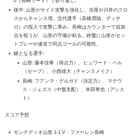
0（長崎リード）で折り返し。
後半: 山形がサイド攻撃を強化し、吉尾や川井のクロ
スからチャンス増。交代選手（高橋潤哉、ディサ
ロ）の投入で攻撃に厚み。長崎はカウンターで追加
点を狙うが、山形の守備が粘る。終盤に山形がセッ
トプレーや速攻で同点ゴールの可能性。
鍵となる選手:
山形: 藤本佳希（得点力）、ヒュワード・ベル
（セーブ）、小西雄大（チャンスメイク）
長崎: フアンマ・デルガド（決定力）、マテウ
ス・ジェズス（中盤支配）、米田隼也（アシス
ト）
スコア予想
モンテディオ山形 1-1 V・ファーレン長崎