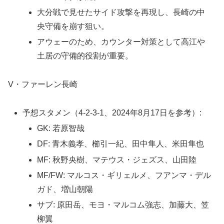
大分戦で見せたサイド攻撃を再現し、長崎の中
央守備を崩す狙い。
アウェーのため、カウンター対策として高江や
土居の守備的役割が重要。
V・ファーレン長崎
予想スタメン（4-2-3-1、2024年8月17日を参考）:
GK: 若原智哉
DF: 青木義孝、櫛引一紀、田中隼人、米田隼也
MF: 秋野央樹、マテウス・ジェズス、山田陸
MF/FW: マルコス・ギリェルメ、フアンマ・デル
ガド、増山朝陽
サブ: 原田岳、モヨ・マルコム強志、加藤大、笠
柳翼