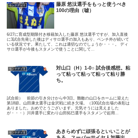
藤原 悠汰選手をもっと使うべき
モンテディオ
100の理由（嘘）
6/27に育成型期限付き移籍加入した藤原 悠汰選手ですが、加入直後
に3試合先発した後はディサロ選手の加入もあり、ベンチ外が続いて
いる状況です。果たして、これは適切なのでしょうか・・・。 ディ
サロ選手が今後もスタメンで使うことに関して...
対山口（H）1-0○ 試合後感想。粘
モンテディオ
って粘って粘って粘って粘り勝
ち。
試合前） 前節の引き分けから中3日。難敵の山口をホームに迎えた
第18節。山田康太選手は金沢戦に続き欠場。（100試合出場の表彰は
ありました。おめでとうございます。元気そうには見えました
が・・・）川井選手に変わり山田拓巳選手をスタメンで起用...
あきらめずに頑張るといいことが
モンテディオ
ある。スーパーサイヤ人加藤出