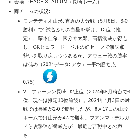
会場: PEACE STADIUM（長崎ホーム）
両チームの状況:
モンテディオ山形: 直近の大分戦（5月6日、3-0
勝利）で5試合ぶりの白星を挙げ、13位（推
定）。藤本佳希、國分伸太郎、高橋潤哉が得点
し、GKヒュワード・ベルの好セーブで無失点。
勢いを取り戻しつつあるが、アウェー戦の勝率
は低め（2024データ: アウェー平均勝ち点
0.75）。
V・ファーレン長崎: J2上位（2024年8月時点で3
位、現在は推定10位前後）。2024年4月3日の対
戦では長崎が2-0で勝利したが、8月17日の山形
ホームでは山形が4-2で勝利。フアンマ・デルガ
ドら攻撃陣が脅威だが、最近は苦戦中との声
も。