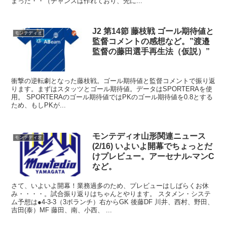
まった・・（チャンスは作れており、先に...
J2 第14節 藤枝戦 ゴール期待値と
モンテディオ
監督コメントの感想など。”渡邉
監督の藤田選手再生法（仮説）”
衝撃の逆転劇となった藤枝戦。ゴール期待値と監督コメントで振り返
ります。まずはスタッツとゴール期待値。データはSPORTERAを使
用。 SPORTERAのゴール期待値ではPKのゴール期待値を0.8とする
ため、もしPKが...
モンテディオ山形関連ニュース
モンテディオ
(2/16) いよいよ開幕でちょっとだ
けプレビュー。アーセナル-マンC
など。
さて、いよいよ開幕！業務過多のため、プレビューはしばらくお休
み・・・・。試合振り返りはちゃんとやります。 スタメン・システ
ム予想は●4-3-3（3ボランチ）右からGK 後藤DF 川井、西村、野田、
吉田(泰）MF 藤田、南、小西、 ...