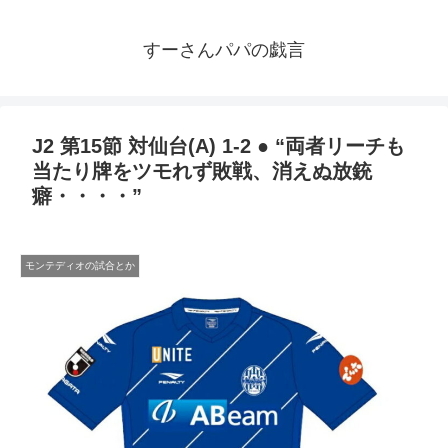
すーさんパパの戯言
J2 第15節 対仙台(A) 1-2 ● “両者リーチも
当たり牌をツモれず敗戦、消えぬ放銃
癖・・・・”
モンテディオの試合とか