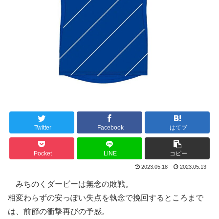
Twitter
Facebook
はてブ
Pocket
LINE
コピー
2023.05.18
2023.05.13
みちのくダービーは無念の敗戦。
相変わらずの安っぽい失点を執念で挽回するところまで
は、前節の衝撃再びの予感。