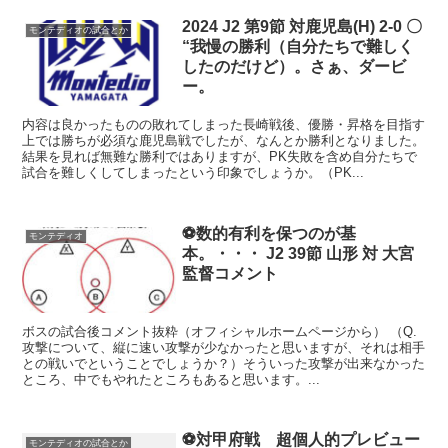
2024 J2 第9節 対鹿児島(H) 2-0 〇
モンテディオの試合とか
“我慢の勝利（自分たちで難しく
したのだけど）。さぁ、ダービ
ー。
内容は良かったものの敗れてしまった長崎戦後、優勝・昇格を目指す
上では勝ちが必須な鹿児島戦でしたが、なんとか勝利となりました。
結果を見れば無難な勝利ではありますが、PK失敗を含め自分たちで
試合を難しくしてしまったという印象でしょうか。（PK...
⚽数的有利を保つのが基
モンテディオ
本。・・・ J2 39節 山形 対 大宮
監督コメント
ボスの試合後コメント抜粋（オフィシャルホームページから） （Q.
攻撃について、縦に速い攻撃が少なかったと思いますが、それは相手
との戦いでということでしょうか？）そういった攻撃が出来なかった
ところ、中でもやれたところもあると思います。...
⚽対甲府戦 超個人的プレビュー
モンテディオの試合とか