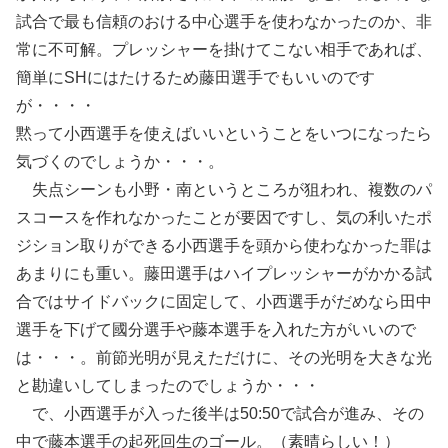
試合で最も信頼のおける中心選手を使わなかったのか、非
常に不可解。プレッシャーを掛けてこない相手であれば、
簡単にSHにはたけるため藤田選手でもいいのです
が・・・・
黙って小西選手を使えばいいということをいつになったら
気づくのでしょうか・・・。
失点シーンも小野・南というところが狙われ、複数のパ
スコースを作れなかったことが要因ですし、気の利いたポ
ジション取りができる小西選手を頭から使わなかった罪は
あまりにも重い。藤田選手はハイプレッシャーがかかる試
合ではサイドバックに固定して、小西選手がだめなら田中
選手を下げて國分選手や藤本選手を入れた方がいいので
は・・・。前節光明が見えただけに、その光明を大きな光
と勘違いしてしまったのでしょうか・・・
で、小西選手が入った後半は50:50で試合が進み、その
中で藤本選手の起死回生のゴール。（素晴らしい！）