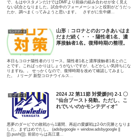
で、もはやスタメンだけではDMFより前線の組み合わせが全く見え
ない試合となりました。試合中のフォーメーションと役割がどうだっ
たか、調べまくってみようと思います。 さすがに生中継...
山形：コロナとのおつきあいはま
モンテディオ
だまだ続く・・・陽性者1名、濃
厚接触者1名。復帰時期の整理。
本日もコロナ陽性者のリリース。陽性者1名と濃厚接触者1名とのこ
とです。こればっかりはしょうがないですが、もどかしい気持ちにな
りますね。。 せっかくなので、復帰時期を改めて確認してみまし
た。 Ｊリーグ 新型コロナウイルス...
2024 J2 第11節 対愛媛(H) 2-1 〇
モンテディオ
“仙台ブースト発動。ただし、こ
れでいいのかモンテディオ”
悪夢のダービでの敗戦から1週間、再起の愛媛戦は2-0の完勝となりま
した。まずはめでたし。 (adsbygoogle = window.adsbygoogle ||
[]).push({}); 前節からは高江選...