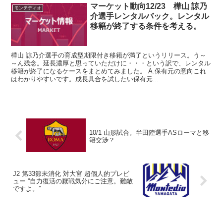
マーケット動向12/23 樺山 諒乃
モンテディオ
介選手レンタルバック。レンタル
移籍が終了する条件を考える。
樺山 諒乃介選手の育成型期限付き移籍が満了というリリース。う～
～ん残念。延長濃厚と思っていただけに・・・という訳で、レンタル
移籍が終了になるケースをまとめてみました。 A.保有元の意向これ
はわかりやすいです。成長具合を試したい保有元...
10/1 山形試合。半田陸選手ASローマと移
籍交渉？
J2 第33節未消化 対大宮 超個人的プレビ
ュー “自力復活の厭戦気分にご注意。難敵
ですよ。”