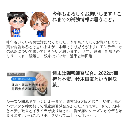
今年もよろしくお願いします！こ
モンテディオ
れまでの補強情報に思うこと。
昨年もいろいろお世話になりました。本年もよろしくお願いします。
賛否両論あるとは思いますが、本年はより思うがままにモンテディオ
の話題について書いていきたいと思います。 さて、退団・新加入の
リリースも一段落し、残すはディサロ選手と半田選...
週末は隠密練習試合。2022の期
モンテディオ
待と不安、鈴木国友という解決
策。
シーズン開幕までいよいよ一週間。週末はG大阪とおこしやす京都と
パナスタを締め切って隠密練習試合があったようです。 さて、期待
と不安、歓喜とイライラが繰り返され、胃が痛いシーズンが今年も始
まります。かれこれサポータやって二十うん年か・...