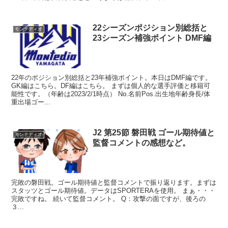
22シーズンポジション別総括と
モンテディオ
23シーズン補強ポイント DMF編
22年のポジション別総括と23年補強ポイント。本日はDMF編です。
GK編はこちら。DF編はこちら。 まずは個人的な選手評価と移籍可
能性です。（年齢は2023/2/1時点） No.名前Pos.出生地年齢身長/体
重出場ゴー...
J2 第25節 磐田戦 ゴール期待値と
モンテディオ
監督コメントの感想など。
完敗の磐田戦。ゴール期待値と監督コメントで振り返ります。まずは
スタッツとゴール期待値。データはSPORTERAを使用。 まぁ・・・
完敗ですね。 続いて監督コメント。 Q：攻撃の面ですが、後ろの
３...