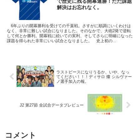
で歴史に残る開幕連勝！ただ課題
解決はお忘れなく。
6年ぶりの開幕勝利を受けての千葉戦。さすがに順調にいくわけは
なく、非常に難しい試合になりました。そのなかで、大砲2発で逆転
して何とか勝利。開幕戦に続いての実利、そしてさらに明確になった
課題を得られた非常にいい試合となりました。 史上初の...
ラストピースになりうるか、いや、なっ
てください！！！ディサロ 燦 シルヴァー
ノ選手加入の報。
J2 第27節 全試合データプレビュー
コメント