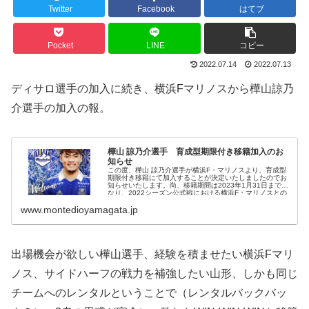
Twitter
Facebook
はてブ
Pocket
LINE
コピー
2022.07.14
2022.07.13
ディサロ選手の加入に続き、横浜Fマリノスから樺山諒乃
介選手の加入の報。
樺山 諒乃介選手 育成型期限付き移籍加入のお
知らせ
この度、樺山 諒乃介選手が横浜F・マリノスより、育成型
期限付き移籍にて加入することが決定いたしましたのでお
知らせいたします。尚、移籍期間は2023年1月31日までと
なり、2022シーズン公式戦における横浜F・マリノスとの
www.montedioyamagata.jp
出場機会が欲しい樺山選手、経験を積ませたい横浜Fマリ
ノス、サイドハーフの戦力を補強したい山形、しかも同じ
チームへのレンタルということで（レンタルバックバッ