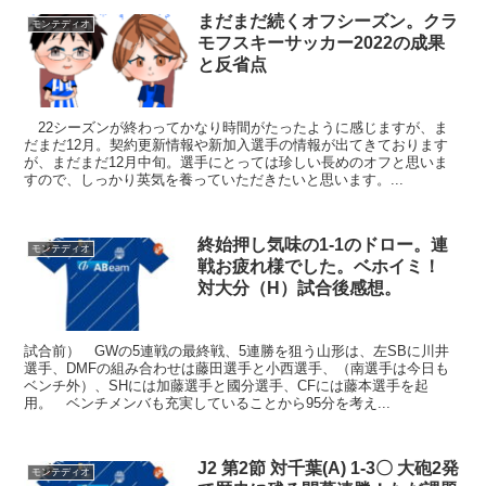
まだまだ続くオフシーズン。クラ
モンテディオ
モフスキーサッカー2022の成果
と反省点
22シーズンが終わってかなり時間がたったように感じますが、ま
だまだ12月。契約更新情報や新加入選手の情報が出てきております
が、まだまだ12月中旬。選手にとっては珍しい長めのオフと思いま
すので、しっかり英気を養っていただきたいと思います。...
終始押し気味の1-1のドロー。連
モンテディオ
戦お疲れ様でした。ベホイミ！
対大分（H）試合後感想。
試合前） GWの5連戦の最終戦、5連勝を狙う山形は、左SBに川井
選手、DMFの組み合わせは藤田選手と小西選手、（南選手は今日も
ベンチ外）、SHには加藤選手と國分選手、CFには藤本選手を起
用。 ベンチメンバも充実していることから95分を考え...
J2 第2節 対千葉(A) 1-3〇 大砲2発
モンテディオ