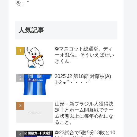
を。”
人気記事
⚽マスコット総選挙、ディ
ーオ31位。そういえばたい
きくん。
2025 J2 第18節 対藤枝(A)
1-2 ● "・・・・"
山形：新ブラジル人獲得決
定！とホーム開幕戦でチー
ム状態以上に毎年心配にな
ること。
⚽23試合で5勝5分13敗と10