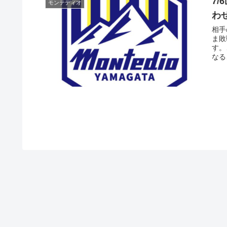
7
モンテディオ
わ
相手
ま敗
す。
なる