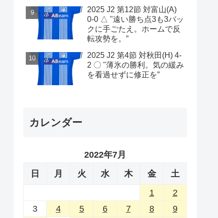
2025 J2 第12節 対富山(A)
0-0 △ "遠い勝ち点3も3バッ
クに手ごたえ。ホームで反
転攻勢を。”
2025 J2 第4節 対秋田(H) 4-
2 〇 "薄氷の勝利。気の緩み
を看過せずに修正を”
カレンダー
2022年7月
日
月
火
水
木
金
土
1
2
3
4
5
6
7
8
9