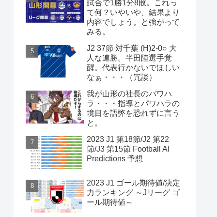
試合で1勝1分8敗。これっ
て何？いやいや、結果より
内容でしょう。と強がって
みる。
J2 37節 対千葉 (H)2-0○ 大
人な連勝。半田陸選手覚
醒。代表行かないでほしい
なぁ・・・（冗談）
我が山形の社長のパワハ
ラ・・・指導とパワハラの
境目を語弊を恐れずに言う
と。
2023 J1 第18節/J2 第22
節/J3 第15節 Football AI
Predictions 予想
2023 J1 ゴール期待値/決定
力ランキング ～Jリーグ ゴ
ール期待値～