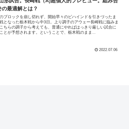
/6山形試合。長崎戦（A)超個人的プレビュー。組み合
せの最適解とは？
のブロックを崩し切れず、開始早々のビハインドを引きづったま
戦となった栃木戦から中3日。上り調子のアウェー長崎戦に臨みま
こちらの調子から考えても、普通にやればはっきり厳しい試合に
ことが予想されます。ということで、栃木戦のまま...
2022.07.06