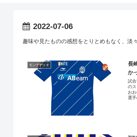
2022-07-06
趣味や見たものの感想をとりとめもなく、淡
長
モンテディオ
か
試合
のス
おお
選手