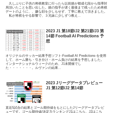
久しぶりに子供の将棋教室に行ったら以前娘が都成七段から指導対
局頂いたことを思い出した。娘の指手が遅く最後まで残ったため将棋
デートのように、、嫌な顔を少しもせず、丁寧に教えて頂きました。
私が将棋をやる影響で、３兄妹に少しずつ教え...
2023 J1 第18節/J2 第21節/J3 第
Uncategorized
14節 Football AI Predictions 予
想
オリジナルのサッカー結果予想ソフト-Football AI Predictions-を使用
して、ホーム勝ち・引き分け・ホーム負けの結果を予想しました。
インターナショナルウィークのため、J1未開催でし
た・・・・・・・。ルヴァンの結果...
2023 Jリーグデータプレビュー
Uncategorized
J1 第12節/J2 第14節
直近5試合の結果とゴール期待値をもとにしたJリーグデータプレビ
ューです。ゴール期待値/決定力ランキングJ1はこちら、J2はこち