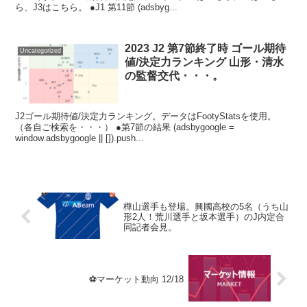
ら、J3はこちら。 ●J1 第11節 (adsbyg...
2023 J2 第7節終了時 ゴール期待
Uncategorized
値/決定力ランキング 山形・清水
の監督交代・・・。
J2ゴール期待値/決定力ランキング。データはFootyStatsを使用。
（各自ご検索を・・・） ●第7節の結果 (adsbygoogle =
window.adsbygoogle || []).push...
樺山選手も登場。興國高校の5名（うち山
形2人！荒川選手と坂本選手）のJ内定合
同記者会見。
⚽マーケット動向 12/18