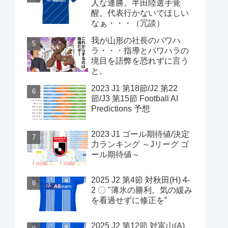
人な連勝。半田陸選手覚
醒。代表行かないでほしい
なぁ・・・（冗談）
我が山形の社長のパワハ
ラ・・・指導とパワハラの
境目を語弊を恐れずに言う
と。
2023 J1 第18節/J2 第22
節/J3 第15節 Football AI
Predictions 予想
2023 J1 ゴール期待値/決定
力ランキング ～Jリーグ ゴ
ール期待値～
2025 J2 第4節 対秋田(H) 4-
2 〇 "薄氷の勝利。気の緩み
を看過せずに修正を”
2025 J2 第12節 対富山(A)