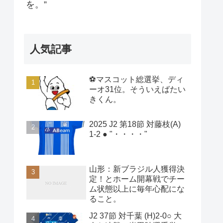
を。”
人気記事
⚽マスコット総選挙、ディ
ーオ31位。そういえばたい
きくん。
2025 J2 第18節 対藤枝(A)
1-2 ● "・・・・"
山形：新ブラジル人獲得決
定！とホーム開幕戦でチー
ム状態以上に毎年心配にな
ること。
J2 37節 対千葉 (H)2-0○ 大