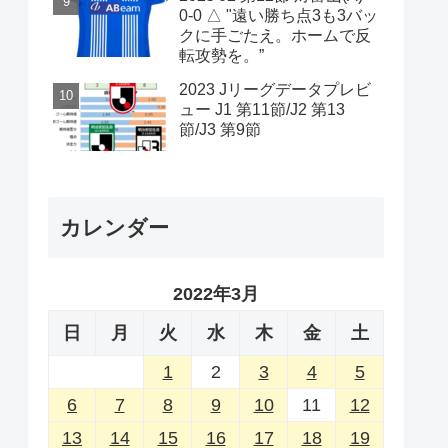
0-0 △ "遠い勝ち点3も3バッ
クに手ごたえ。ホームで反
転攻勢を。”
2023 Jリーグデータプレビ
ュー J1 第11節/J2 第13
節/J3 第9節
カレンダー
2022年3月
日
月
火
水
木
金
土
1
2
3
4
5
6
7
8
9
10
11
12
13
14
15
16
17
18
19