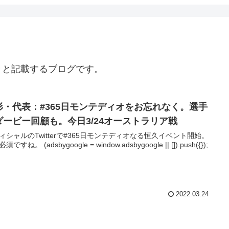
々と記載するブログです。
形・代表：#365日モンテディオをお忘れなく。選手
ダービー回顧も。今日3/24オーストラリア戦
ィシャルのTwitterで#365日モンテディオなる恒久イベント開始。
須ですね。 (adsbygoogle = window.adsbygoogle || []).push({});
2022.03.24