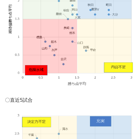
〇直近5試合