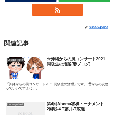
susan-papa
関連記事
☆沖縄からの風コンサート2021
Uncategorized
同級生の活躍(妻ブログ)
「沖縄からの風コンサート2021 同級生の活躍」です。 昔からの友達
っていいですよね。。
第4回Abema将棋トーナメント
Uncategorized
2回戦-4 T藤井-T広瀬