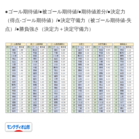
●ゴール期待値/●被ゴール期待値/●期待値差分/●決定力
（得点-ゴール期待値）/●決定守備力（被ゴール期待値-失
点）/●勝負強さ（決定力＋決定守備力）