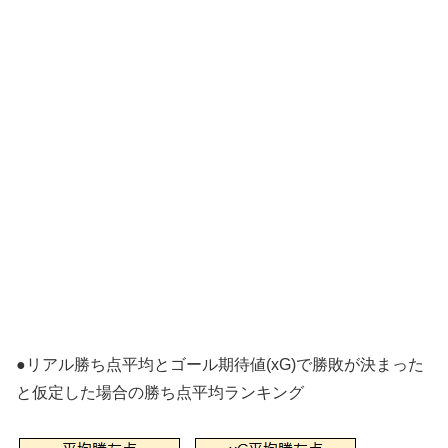
●リアル勝ち点平均とゴール期待値(xG)で勝敗が決まった
と仮定した場合の勝ち点平均ランキング