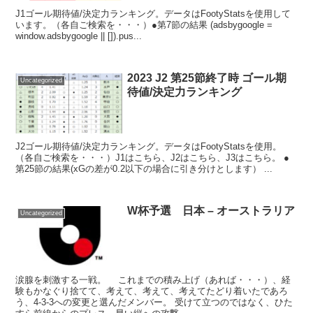
J1ゴール期待値/決定力ランキング。データはFootyStatsを使用して
います。（各自ご検索を・・・）●第7節の結果 (adsbygoogle =
window.adsbygoogle || []).pus...
2023 J2 第25節終了時 ゴール期
Uncategorized
待値/決定力ランキング
J2ゴール期待値/決定力ランキング。データはFootyStatsを使用。
（各自ご検索を・・・）J1はこちら、J2はこちら、J3はこちら。 ●
第25節の結果(xGの差が0.2以下の場合に引き分けとします） ...
W杯予選 日本 – オーストラリア
Uncategorized
涙腺を刺激する一戦。 これまでの積み上げ（あれば・・・）、経
験もかなぐり捨てて、考えて、考えて、考えてたどり着いたであろ
う、4-3-3への変更と選んだメンバー。 受けて立つのではなく、ひた