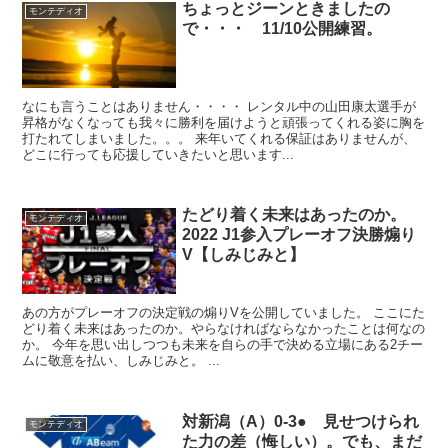
ちょっとジーンときましたの
モンテディオ
で・・・ 11/10公開練習。
なにも言うことはありません・・・・ レンタル中の山田康太選手が
昇格がなくなっても我々に勝利を届けようと頑張ってくれる姿に胸を
打たれてしまいました。。。 来年いてくれる保証はありませんが、
どこに行っても応援していきたいと思います...
たどり着く未来はあったのか。
モンテディオ
2022 J1参入プレーオフ決勝煽り
V【しみじみと】
あの方がプレーオフの決定戦の煽りVを公開していました。 ここにた
どり着く未来はあったのか。やらなければならなかったことは何なの
か。 今年を思い出しつつも未来を自らの手で決める立場にある2チー
ムに敬意を払い、しみじみと。 ...
対新潟（A）0-3● 見せつけられ
モンテディオ
た力の差（悔しい）。でも、まだ