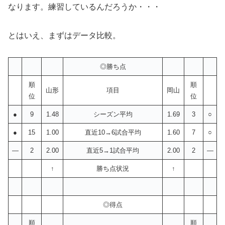
なります。練習しているんだろうか・・・
とはいえ、まずはデータ比較。
◎勝ち点
順
順
山形
項目
岡山
位
位
●
9
1.48
シーズン平均
1.69
3
○
●
15
1.00
直近10→6試合平均
1.60
7
○
—
2
2.00
直近5→1試合平均
2.00
2
—
↑
勝ち点状況
↑
◎得点
順
順