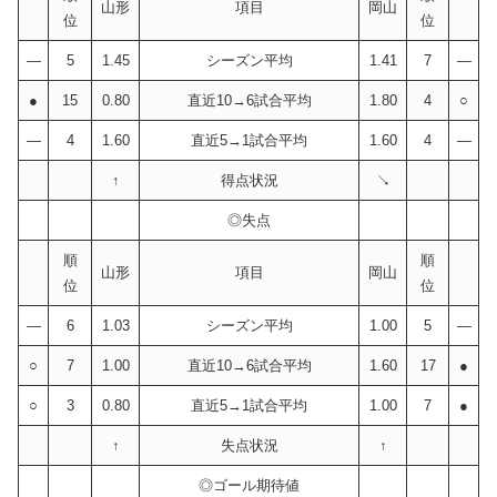
山形
項目
岡山
位
位
—
5
1.45
シーズン平均
1.41
7
—
●
15
0.80
直近10→6試合平均
1.80
4
○
—
4
1.60
直近5→1試合平均
1.60
4
—
↑
得点状況
↘
◎失点
順
順
山形
項目
岡山
位
位
—
6
1.03
シーズン平均
1.00
5
—
○
7
1.00
直近10→6試合平均
1.60
17
●
○
3
0.80
直近5→1試合平均
1.00
7
●
↑
失点状況
↑
◎ゴール期待値