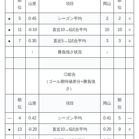
順
順
山形
項目
岡山
位
位
●
5
0.45
シーズン平均
2
2
○
●
11
-0.10
直近10→6試合平均
10
10
○
●
7
0.30
直近5→1試合平均
3
3
○
↑
勝負強さ状況
↓
◎総合
（ゴール期待値差分+勝負強
さ）
順
順
山形
項目
岡山
位
位
—
4
0.42
シーズン平均
0.41
5
—
●
13
-0.20
直近10→6試合平均
0.20
9
○