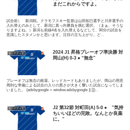
まだこれからですよ。
試合前） 新潟戦。クラモフスキー監督は山田拓巳選手と川井選手の
入れ替えのみとして、新潟に真っ向勝負を挑む選択。（まぁ、そうな
りますよね。）新潟も前線4名を入れ替えるなどして、90分の試合を
意識したスタメンかと思います。注目の立ち上がり。ど...
2024 J1 昇格プレーオフ準決勝 対
モンテディオ
岡山(H) 0-3 ● “無念”
プレーオフは無念の敗退。レッドカードもありましたが、岡山の用意
周到な準備による試合の入りの悪さが大きく響いた試合になってしま
いました。 (adsbygoogle = window.adsbygoogle || [])...
J2 第32節 対町田(A) 5-0 ● ”気持
モンテディオ
ちいいほどの完敗。なんとか良薬
に。”