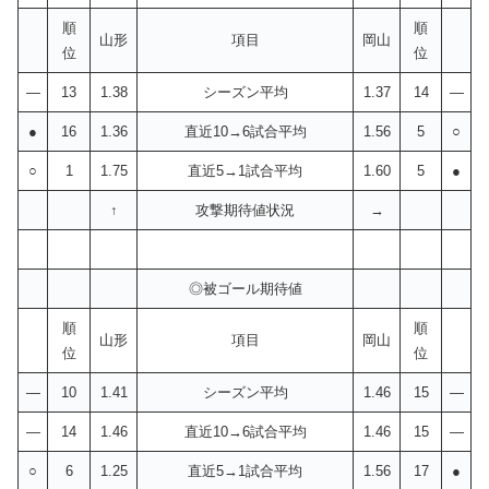
順
順
山形
項目
岡山
位
位
—
13
1.38
シーズン平均
1.37
14
—
●
16
1.36
直近10→6試合平均
1.56
5
○
○
1
1.75
直近5→1試合平均
1.60
5
●
↑
攻撃期待値状況
→
◎被ゴール期待値
順
順
山形
項目
岡山
位
位
—
10
1.41
シーズン平均
1.46
15
—
—
14
1.46
直近10→6試合平均
1.46
15
—
○
6
1.25
直近5→1試合平均
1.56
17
●