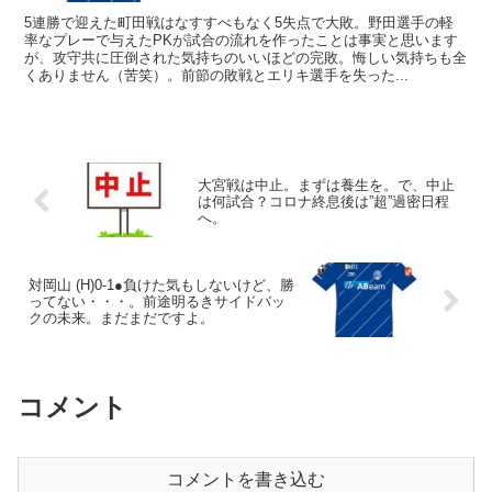
5連勝で迎えた町田戦はなすすべもなく5失点で大敗。野田選手の軽
率なプレーで与えたPKが試合の流れを作ったことは事実と思います
が、攻守共に圧倒された気持ちのいいほどの完敗。悔しい気持ちも全
くありません（苦笑）。前節の敗戦とエリキ選手を失った...
大宮戦は中止。まずは養生を。で、中止
は何試合？コロナ終息後は”超”過密日程
へ。
対岡山 (H)0-1●負けた気もしないけど、勝
ってない・・・。前途明るきサイドバッ
クの未来。まだまだですよ。
コメント
コメントを書き込む