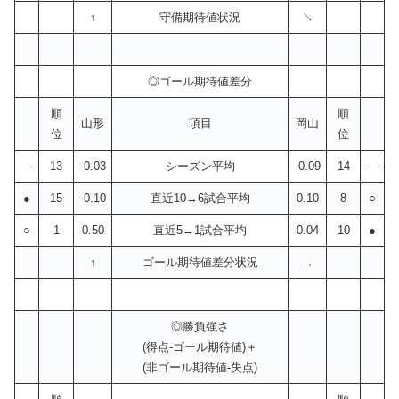
↑
守備期待値状況
↘
◎ゴール期待値差分
順
順
山形
項目
岡山
位
位
—
13
-0.03
シーズン平均
-0.09
14
—
●
15
-0.10
直近10→6試合平均
0.10
8
○
○
1
0.50
直近5→1試合平均
0.04
10
●
↑
ゴール期待値差分状況
→
◎勝負強さ
(得点-ゴール期待値)＋
(非ゴール期待値-失点)