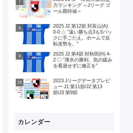
力ランキング ～Jリーグ ゴ
ール期待値～
2025 J2 第12節 対富山(A)
0-0 △ "遠い勝ち点3も3バッ
クに手ごたえ。ホームで反
転攻勢を。”
2025 J2 第4節 対秋田(H) 4-
2 〇 "薄氷の勝利。気の緩み
を看過せずに修正を”
2023 Jリーグデータプレビ
ュー J1 第11節/J2 第13
節/J3 第9節
カレンダー