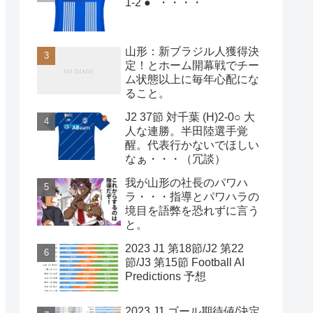
1-2 ● "・・・・"
山形：新ブラジル人獲得決
定！とホーム開幕戦でチー
ム状態以上に毎年心配にな
ること。
J2 37節 対千葉 (H)2-0○ 大
人な連勝。半田陸選手覚
醒。代表行かないでほしい
なぁ・・・（冗談）
我が山形の社長のパワハ
ラ・・・指導とパワハラの
境目を語弊を恐れずに言う
と。
2023 J1 第18節/J2 第22
節/J3 第15節 Football AI
Predictions 予想
2023 J1 ゴール期待値/決定