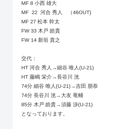
MF 8 小西 雄大
MF 22 河合 秀人 （46OUT)
MF 27 松本 幹太
FW 33 木戸 皓貴
FW 14 新垣 貴之
交代：
HT 河合 秀人→細谷 唯人(U-21)
HT 藤嶋 栄介→長谷川 洸
74分 細谷 唯人(U-21)→吉田 朋恭
74分 長谷川 洸→大友 竜輔
85分 木戸 皓貴→須藤 渉(U-21)
となっております。