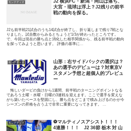
J2 横浜FC・新潟・岡山は落ち、
モンテディオ
大宮・琉球は浮上？J2残りの前半
戦の動向を探る。
J2も前半戦21試合のうち14試合が終了し、折り返しまで残り7戦とな
りました。試合数からみるとちょうど1/3が終わったところです。
で、今回は現在の勝ち点と消化した相手関係から、残る前半戦の動向
を探ってみようと思います。 評価の基準に...
山形：右サイドバックの選択は？
モンテディオ
あの選手のデビューは？対東京V
スタメン予想と超個人的プレビュ
ー
悔しいダービの負けから1週間、前半戦のターニングポイントなる
であろう土曜・水曜・日曜の3連戦を迎えます。ここで選手を変えな
がら築いたベースを堅固にし、勝ち点をどこまで積み上げるのかが今
シーズンの昇格を占う上で非常に重要になってきます。 ...
⚽マルティノスアシスト！！！
モンテディオ
4連勝！！！ J2 36節 栃木 対 山