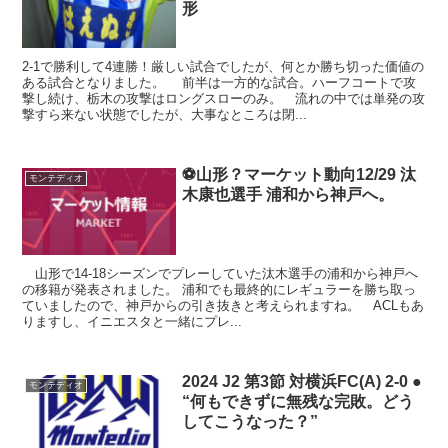
形
2-1で勝利して4連勝！厳しい試合でしたが、何とか勝ち切った価値の
ある試合となりました。 前半は一方的な試合。ハーフコートで攻
撃し続け、栃木の攻撃はロングスローのみ。 流れの中では単発の攻
撃すら来ない状態でしたが、大事なところは閉...
⚽山形？マーケット動向12/29 汰
モンテディオ
木康也選手 浦和から神戸へ。
山形で14-18シーズンでプレーしていた汰木選手の浦和から神戸へ
の移籍が発表されました。 浦和でも最終的にレギュラーを勝ち取っ
ていましたので、神戸からの引き抜きと考えられますね。 ACLもあ
りますし、イニエスタと一緒にプレ...
2024 J2 第3節 対横浜FC(A) 2-0 ●
モンテディオ
“何もできずに無残な完敗。どう
してこうなった？”