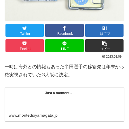
Twitter
Facebook
はてブ
Pocket
LINE
コピー
2023.01.09
一時は海外との情報もあった半田選手の移籍先は年末から
確実視されていたG大阪に決定。
Just a moment...
www.montedioyamagata.jp