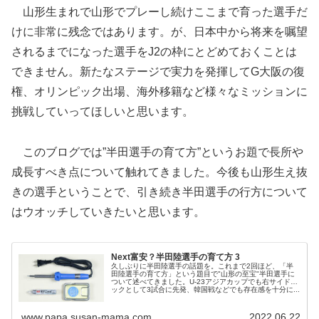
山形生まれで山形でプレーし続けここまで育った選手だ
けに非常に残念ではあります。が、日本中から将来を嘱望
されるまでになった選手をJ2の枠にとどめておくことは
できません。新たなステージで実力を発揮してG大阪の復
権、オリンピック出場、海外移籍など様々なミッションに
挑戦していってほしいと思います。
このブログでは”半田選手の育て方”というお題で長所や
成長すべき点について触れてきました。今後も山形生え抜
きの選手ということで、引き続き半田選手の行方について
はウオッチしていきたいと思います。
Next富安？半田陸選手の育て方 3
久しぶりに半田陸選手の話題を。これまで2回ほど、「半
田陸選手の育て方」という題目で"山形の至宝"半田選手に
ついて述べてきました。U-23アジアカップでも右サイドバ
ックとして3試合に先発、韓国戦などでも存在感を十分に...
www.papa.susan-mama.com
2022.06.22