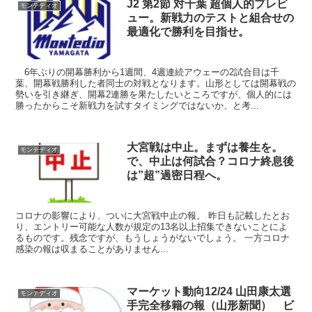
J2 第2節 対千葉 超個人的プレビ
モンテディオ
ュー。新戦力のテストと組合せの
最適化で勝利を目指せ。
6年ぶりの開幕勝利から1週間、4週連続アウェーの2試合目は千
葉、開幕戦勝利した者同士の対戦となります。山形としては開幕戦の
勢いを引き継ぎ、開幕2連勝を果たしたいところですが、個人的には
勝ったからこそ新戦力を試すタイミングではないか、と考...
大宮戦は中止。まずは養生を。
モンテディオ
で、中止は何試合？コロナ終息後
は”超”過密日程へ。
コロナの影響により、ついに大宮戦中止の報。 昨日も記載したとお
り、エントリー可能な人数が規定の13名以上招集できないことによ
るものです。残念ですが、もうしょうがないでしょう。 一方コロナ
感染の報は収まることがありません...
マーケット動向12/24 山田康太選
モンテディオ
手完全移籍の報（山形新聞） ビ