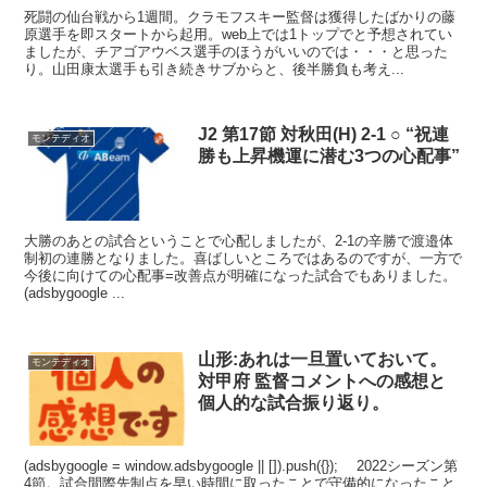
死闘の仙台戦から1週間。クラモフスキー監督は獲得したばかりの藤
原選手を即スタートから起用。web上では1トップでと予想されてい
ましたが、チアゴアウベス選手のほうがいいのでは・・・と思った
り。山田康太選手も引き続きサブからと、後半勝負も考え...
J2 第17節 対秋田(H) 2-1 ○ “祝連
モンテディオ
勝も上昇機運に潜む3つの心配事”
大勝のあとの試合ということで心配しましたが、2-1の辛勝で渡邉体
制初の連勝となりました。喜ばしいところではあるのですが、一方で
今後に向けての心配事=改善点が明確になった試合でもありました。
(adsbygoogle ...
山形:あれは一旦置いておいて。
モンテディオ
対甲府 監督コメントへの感想と
個人的な試合振り返り。
(adsbygoogle = window.adsbygoogle || []).push({}); 2022シーズン第
4節。試合間際先制点を早い時間に取ったことで守備的になったこと