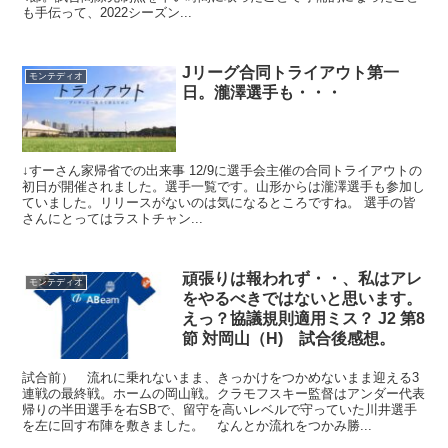
も手伝って、2022シーズン...
Jリーグ合同トライアウト第一
モンテディオ
日。瀧澤選手も・・・
↓すーさん家帰省での出来事 12/9に選手会主催の合同トライアウトの
初日が開催されました。選手一覧です。山形からは瀧澤選手も参加し
ていました。リリースがないのは気になるところですね。 選手の皆
さんにとってはラストチャン...
頑張りは報われず・・、私はアレ
モンテディオ
をやるべきではないと思います。
えっ？協議規則適用ミス？ J2 第8
節 対岡山（H) 試合後感想。
試合前） 流れに乗れないまま、きっかけをつかめないまま迎える3
連戦の最終戦。ホームの岡山戦。クラモフスキー監督はアンダー代表
帰りの半田選手を右SBで、留守を高いレベルで守っていた川井選手
を左に回す布陣を敷きました。 なんとか流れをつかみ勝...