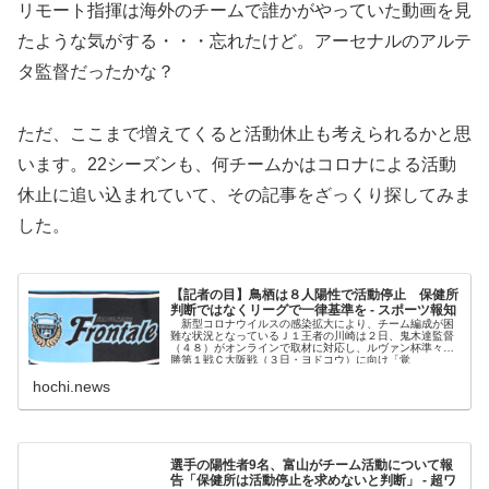
リモート指揮は海外のチームで誰かがやっていた動画を見
たような気がする・・・忘れたけど。アーセナルのアルテ
タ監督だったかな？
ただ、ここまで増えてくると活動休止も考えられるかと思
います。22シーズンも、何チームかはコロナによる活動
休止に追い込まれていて、その記事をざっくり探してみま
した。
【記者の目】鳥栖は８人陽性で活動停止 保健所
判断ではなくリーグで一律基準を - スポーツ報知
新型コロナウイルスの感染拡大により、チーム編成が困
難な状況となっているＪ１王者の川崎は２日、鬼木達監督
（４８）がオンラインで取材に対応し、ルヴァン杯準々決
勝第１戦Ｃ大阪戦（３日・ヨドコウ）に向け「覚
hochi.news
選手の陽性者9名、富山がチーム活動について報
告「保健所は活動停止を求めないと判断」 - 超ワ