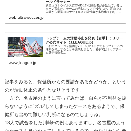
ールドサッカー！
新型コロナウイルス(COVID-19)の陽性者が多数出ているカ
ターレ富山が、チームの活動について報告した。富山では
先週から新型コロナウイルスの陽性者が多数出ており、26
日の時点で選手が9名、濃厚接触疑い者が1名いる状況。選
web.ultra-soccer.jp
手全体の3分の1がチームを離脱しているという。
トップチームの活動停止を発表【岩手】：Ｊリー
グ公式サイト（J.LEAGUE.jp）
いわてグルージャ盛岡は7日、5月14日までトップチームの
活動を停止することを発表しました。岩手ではトップチー
ム選手複数名...
www.jleague.jp
記事をみると、保健所からの要請があるかどうか、という
のが活動休止の条件となりそうです。
一方で、名古屋のように言ってみれば、自らが不利益を被
らないように”ズル”してしまったケースもあるようで、保
健所も含めて難しい判断になるのでしょうね。
13人で試合をした川崎Fの例もありますし、名古屋のよう
なケースも見つかってしまっているので、かなりセンシテ