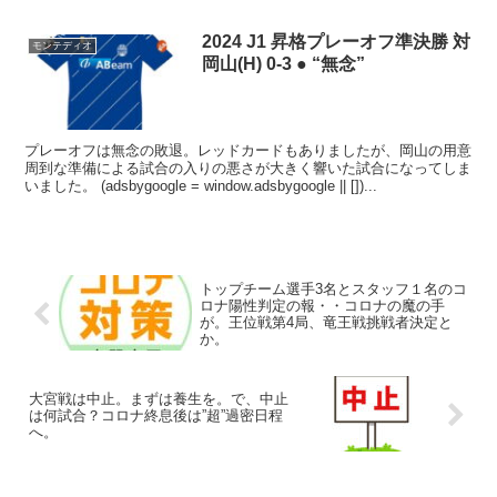
2024 J1 昇格プレーオフ準決勝 対
モンテディオ
岡山(H) 0-3 ● “無念”
プレーオフは無念の敗退。レッドカードもありましたが、岡山の用意
周到な準備による試合の入りの悪さが大きく響いた試合になってしま
いました。 (adsbygoogle = window.adsbygoogle || [])...
トップチーム選手3名とスタッフ１名のコ
ロナ陽性判定の報・・コロナの魔の手
が。王位戦第4局、竜王戦挑戦者決定と
か。
大宮戦は中止。まずは養生を。で、中止
は何試合？コロナ終息後は”超”過密日程
へ。